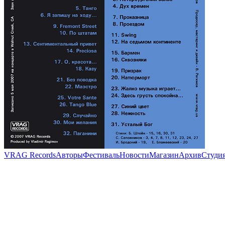
VRAG Records
Авторы
Фестиваль
Новости
Магазин
Архив
Студи