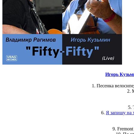
Игорь Кузьм
1. Песенка велосипе
2. 
5.
6.
Я запишу на х
9. Fremont 