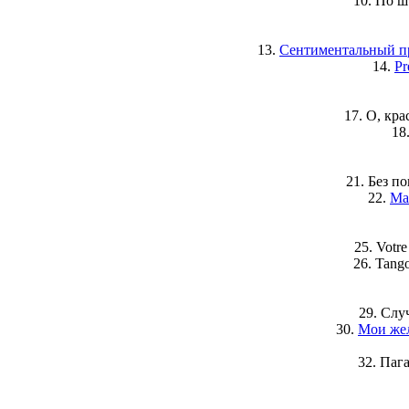
10. По ш
13.
Сентиментальный п
14.
Pr
17. О, крас
18
21. Без п
22.
Ма
25. Votre
26. Tang
29. Слу
30.
Мои же
32. Паг