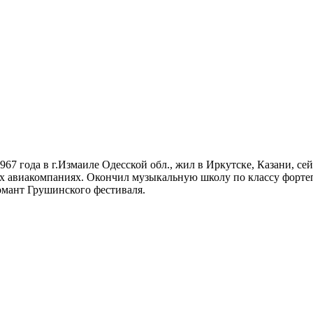
967 года в г.Измаиле Одесской обл., жил в Иркутске, Казани, с
ых авиакомпаниях. Окончил музыкальную школу по классу фортеп
омант Грушинского фестиваля.