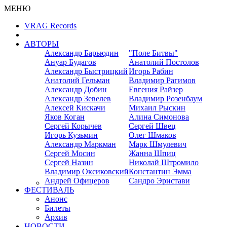
МЕНЮ
VRAG Records
АВТОРЫ
Александр Барьюдин
"Поле Битвы"
Ануар Будагов
Анатолий Постолов
Александр Быстрицкий
Игорь Рабин
Анатолий Гельман
Владимир Рагимов
Александр Добин
Евгения Райзер
Александр Зевелев
Владимир Розенбаум
Алексей Кискачи
Михаил Рыскин
Яков Коган
Алина Симонова
Сергей Корычев
Сергей Швец
Игорь Кузьмин
Олег Шмаков
Александр Маркман
Марк Шмулевич
Сергей Мосин
Жанна Шпиц
Сергей Назин
Николай Штромило
Владимир Оксиковский
Константин Эмма
Андрей Офицеров
Сандро Эристави
ФЕСТИВАЛЬ
Анонс
Билеты
Архив
НОВОСТИ