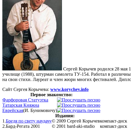
Сергей Корычев родился 28 мая 1
училище (1988), штурман самолета ТУ-154. Работал в различн
на свои стихи. Лауреат и член жюри многих фестивалей. Дипл
Сайт Сергея Корычева:
www.korychev.info
Первое знакомство:
Фарфоровая Статуэтка
Татарская Княжна
Еврейская
(И. Бунимовичу)
Издания:
1.
Бредя по свету наудачу
© 2009 Cергей Корычев
компакт-диск
2.
Бард-Регата 2001
© 2001 bard-aki-studio
компакт-диск