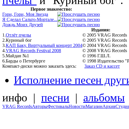
пчелы"
и
"Куриный бог".
Первое знакомство:
Гори, Гори, Моя Звезда
Я Сделал Сальто-Мортале...
Дождь Моих Друзей
Издания:
1.
Отлёт пчелы
© 2005 VRAG Records
2.
Куриный бог
© 2005 VRAG Records
3.
КАП Баку. Виртуальный концерт 2004
© 2004 VRAG Records
4.
VRAG Records Festival 2008
© 2008 VRAG Records
5.
Майдан №1
© 1996 Г.Ш.Л.
6.
Барды о Петербурге
© 1998 Издательство
Компакт-диски можно заказать здесь:
Заказ CD и кассет
Исполнение песен друг
инфо |
песни
|
альбомы
VRAG Records
Авторы
Фестиваль
Новости
Магазин
Архив
Студи