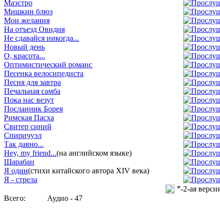
Маэстро
Мишкин блюз
Мои желания
На отъезд Овидия
Не сдавайся никогда...
Новый день
О, красота...
Оптимистический романс
Песенка велосипедиста
Песня для завтра
Печальная самба
Пока нас везут
Посланник Борея
Римская Пасха
Свитер синий
Спиричуэл
Так давно...
Hey, my friend...
(на английском языке)
Шарабан
Я один
(стихи китайского автора XIV века)
Я - стрела
*
-
2-ая верси
Всего:
Аудио - 47