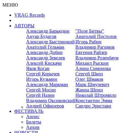
МЕНЮ
VRAG Records
АВТОРЫ
Александр Барьюдин
"Поле Битвы"
Ануар Будагов
Анатолий Постолов
Александр Быстрицкий
Игорь Рабин
Анатолий Гельман
Владимир Рагимов
Александр Добин
Евгения Райзер
Александр Зевелев
Владимир Розенбаум
Алексей Кискачи
Михаил Рыскин
Яков Коган
Алина Симонова
Сергей Корычев
Сергей Швец
Игорь Кузьмин
Олег Шмаков
Александр Маркман
Марк Шмулевич
Сергей Мосин
Жанна Шпиц
Сергей Назин
Николай Штромило
Владимир Оксиковский
Константин Эмма
Андрей Офицеров
Сандро Эристави
ФЕСТИВАЛЬ
Анонс
Билеты
Архив
НОВОСТИ