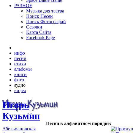
Space Battle Game
РАЗНОЕ
Музыка для театра
Поиск Песен
Поиск Фотографий
Ссылки
Карта Сайта
Facebook Page
инфо
песни
стихи
альбомы
книги
фото
аудио
видео
Игорь
Кузьмин
Песни в алфавитном порядке:
Абельмановская