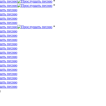
*
*
*
я