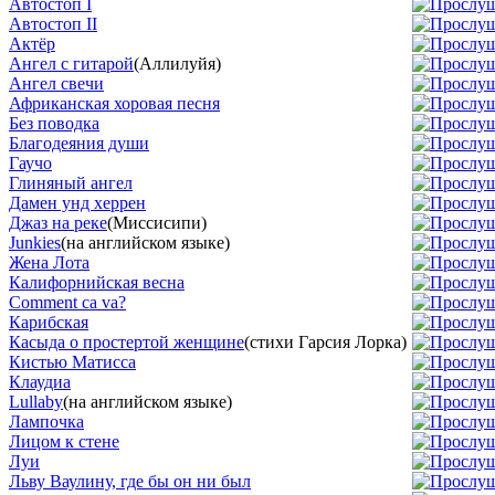
Автостоп I
Автостоп II
Актёр
Ангел с гитарой
(Аллилуйя)
Ангел свечи
Африканская хоровая песня
Без поводка
Благодеяния души
Гаучо
Глиняный ангел
Дамен унд херрен
Джаз на реке
(Миссисипи)
Junkies
(на английском языке)
Жена Лота
Калифорнийская весна
Comment ca va?
Карибская
Касыда о простертой женщине
(стихи Гарсия Лорка)
Кистью Матисса
Клаудиа
Lullaby
(на английском языке)
Лампочка
Лицом к стене
Луи
Льву Ваулину, где бы он ни был