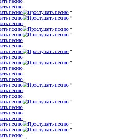
*
*
*
*
*
*
*
*
*
*